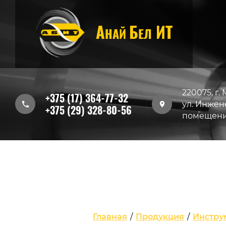
А
Б
ИТ
НАЙ
ЕЛ
220075, г.
+375 (17) 364-77-32
ул. Инжене
+375 (29) 328-80-56
помещени
Главная
/
Продукция
/
Инстру